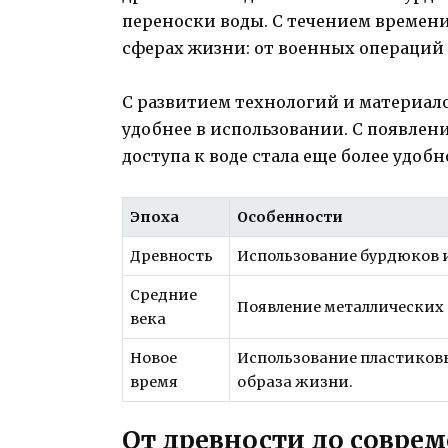
переноски воды. С течением времени
сферах жизни: от военных операций
С развитием технологий и материалов
удобнее в использовании. С появле
доступа к воде стала еще более удоб
Эпоха
Особенности
Древность
Использование бурдюков и
Средние
Появление металлических 
века
Новое
Использование пластиковы
время
образа жизни.
От древности до совре