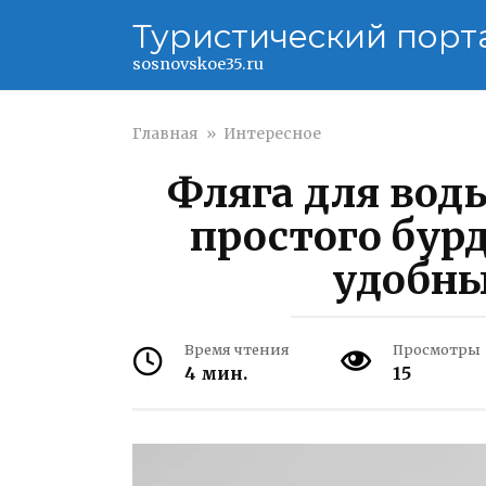
Перейти
Туристический порт
к
контенту
sosnovskoe35.ru
Главная
»
Интересное
Фляга для вод
простого бур
удобны
Время чтения
Просмотры
4 мин.
15