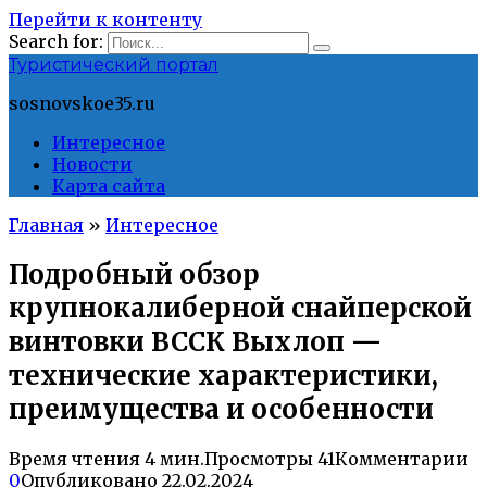
Перейти к контенту
Search for:
Туристический портал
sosnovskoe35.ru
Интересное
Новости
Карта сайта
Главная
»
Интересное
Подробный обзор
крупнокалиберной снайперской
винтовки ВССК Выхлоп —
технические характеристики,
преимущества и особенности
Время чтения
4 мин.
Просмотры
41
Комментарии
0
Опубликовано
22.02.2024