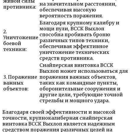
живой силы
на значительном расстоянии,
противника:
обеспечивая высокую
вероятность поражения.
Благодаря крупному калибру и
мощи пули, ВССК Выхлоп
2.
способна пробивать броню
Уничтожение
различных типов техники,
боевой
обеспечивая эффективное
техники:
уничтожение технических
средств противника.
Снайперская винтовка ВССК
Выхлоп может использоваться для
3. Поражение
поражения важных объектов,
важных
таких как командные пункты,
объектов:
оборонительные сооружения и
другие цели, требующие точной
стрельбы и мощного удара.
Благодаря своей эффективности и высокой
точности, крупнокалиберная снайперская
винтовка ВССК Выхлоп является надежным
средством поражения различных целей на