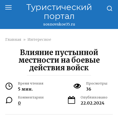
Перейти
Туристический
к
портал
контенту
sosnovskoe35.ru
Главная
»
Интересное
Влияние пустынной
местности на боевые
действия войск
Время чтения
Просмотры
5 мин.
36
Комментарии
Опубликовано
0
22.02.2024