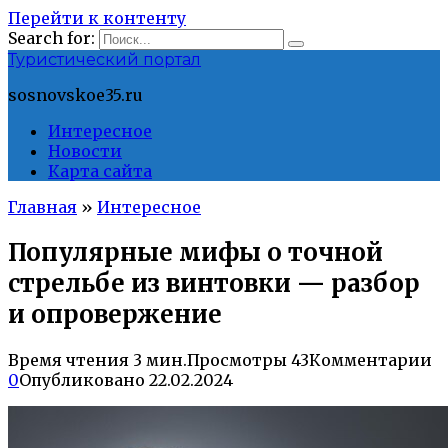
Перейти к контенту
Search for:
Туристический портал
sosnovskoe35.ru
Интересное
Новости
Карта сайта
Главная
»
Интересное
Популярные мифы о точной
стрельбе из винтовки — разбор
и опровержение
Время чтения
3 мин.
Просмотры
43
Комментарии
0
Опубликовано
22.02.2024