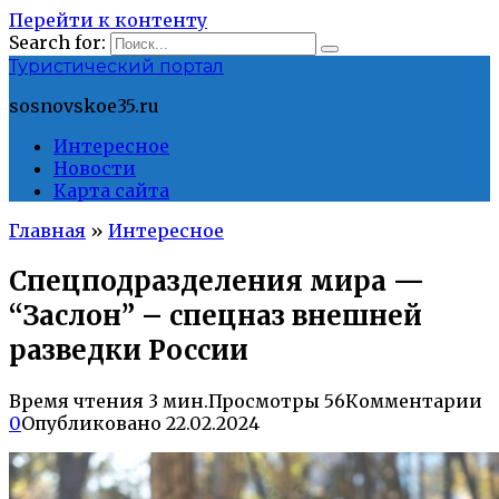
Перейти к контенту
Search for:
Туристический портал
sosnovskoe35.ru
Интересное
Новости
Карта сайта
Главная
»
Интересное
Спецподразделения мира —
“Заслон” – спецназ внешней
разведки России
Время чтения
3 мин.
Просмотры
56
Комментарии
0
Опубликовано
22.02.2024