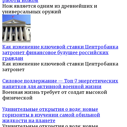
работы ножом
Нож является одним из древнейших и
универсальных оружий
Как изменение ключевой ставки Центробанка
затронет финансовое будущее российских
граждан
Как изменение ключевой ставки Центробанка
затронет
Силовое поддержание — Топ-7 энергетических
напитков для активной военной жизни
Военная жизнь требует от солдат высокой
физической
Удивительные открытия о воде: новые
горизонты в изучении самой обильной
жидкости на планете
Удивительные открытия о воде: новые