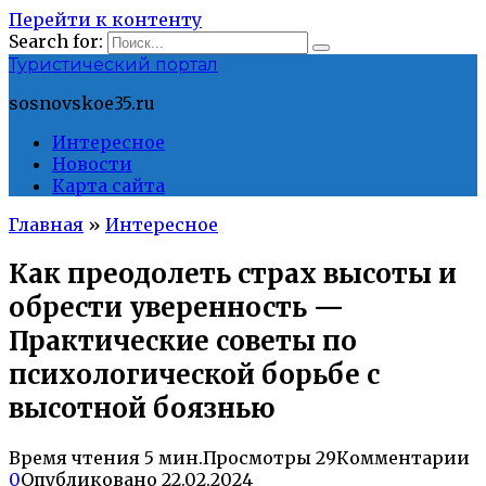
Перейти к контенту
Search for:
Туристический портал
sosnovskoe35.ru
Интересное
Новости
Карта сайта
Главная
»
Интересное
Как преодолеть страх высоты и
обрести уверенность —
Практические советы по
психологической борьбе с
высотной боязнью
Время чтения
5 мин.
Просмотры
29
Комментарии
0
Опубликовано
22.02.2024