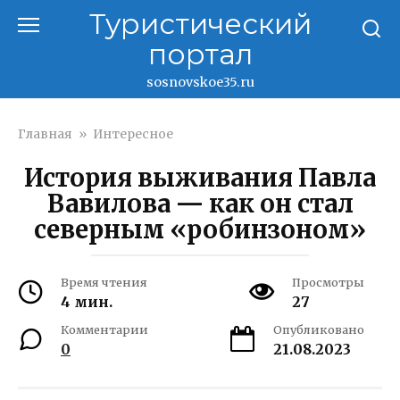
Перейти
Туристический
к
портал
контенту
sosnovskoe35.ru
Главная
»
Интересное
История выживания Павла
Вавилова — как он стал
северным «робинзоном»
Время чтения
Просмотры
4 мин.
27
Комментарии
Опубликовано
0
21.08.2023