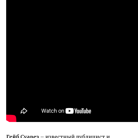
Гейб Суарез
– известный публицист и