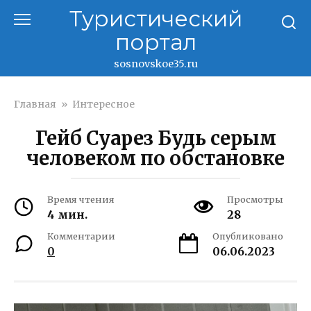
Перейти
Туристический
к
портал
контенту
sosnovskoe35.ru
Главная
»
Интересное
Гейб Суарез Будь серым
человеком по обстановке
Время чтения
Просмотры
4 мин.
28
Комментарии
Опубликовано
0
06.06.2023