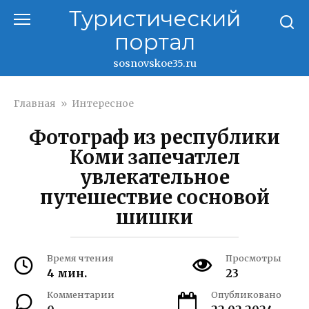
Перейти
Туристический
к
портал
контенту
sosnovskoe35.ru
Главная
»
Интересное
Фотограф из республики
Коми запечатлел
увлекательное
путешествие сосновой
шишки
Время чтения
Просмотры
4 мин.
23
Комментарии
Опубликовано