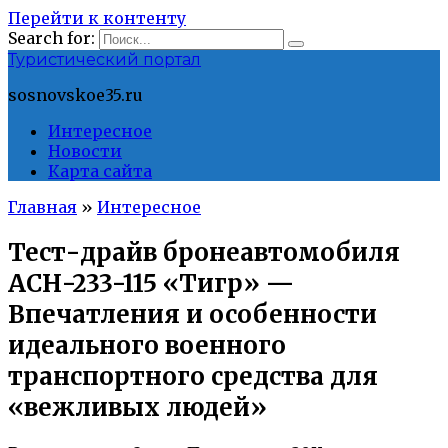
Перейти к контенту
Search for:
Туристический портал
sosnovskoe35.ru
Интересное
Новости
Карта сайта
Главная
»
Интересное
Тест-драйв бронеавтомобиля
АСН-233-115 «Тигр» —
Впечатления и особенности
идеального военного
транспортного средства для
«вежливых людей»